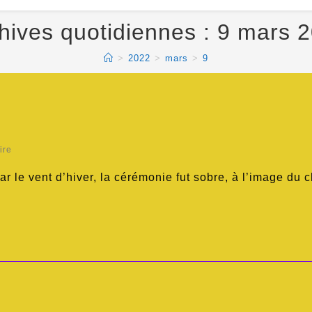
hives quotidiennes : 9 mars 
>
2022
>
mars
>
9
ire
r le vent d’hiver, la cérémonie fut sobre, à l’image du 