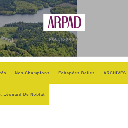
POULIDOR.FR
tés
Nos Champions
Échapées Belles
ARCHIVES
nt Léonard De Noblat