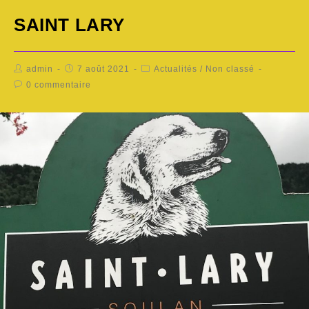
SAINT LARY
admin
7 août 2021
Actualités
/
Non classé
0 commentaire