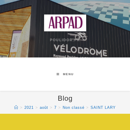
POULIDOR.FR
MENU
Blog
>
2021
>
août
>
7
>
Non classé
>
SAINT LARY