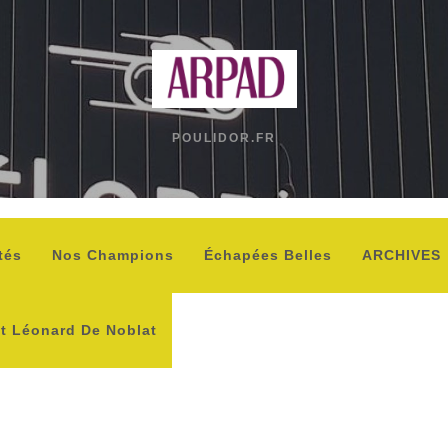
POULIDOR.FR
tés
Nos Champions
Échapées Belles
ARCHIVES
nt Léonard De Noblat