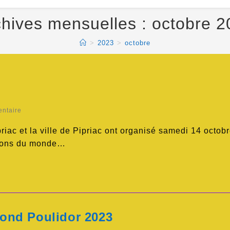
hives mensuelles : octobre 
>
2023
>
octobre
ntaire
riac et la ville de Pipriac ont organisé samedi 14 octob
pions du monde…
ond Poulidor 2023