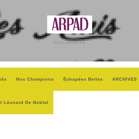
POULIDOR.FR
tés
Nos Champions
Échapées Belles
ARCHIVES
nt Léonard De Noblat