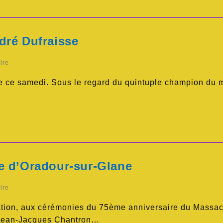
dré Dufraisse
ire
uve ce samedi. Sous le regard du quintuple champion d
e d’Oradour-sur-Glane
ire
ation, aux cérémonies du 75ème anniversaire du Massac
UJean-Jacques Chantron…