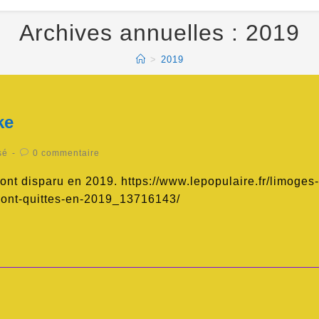
Archives annuelles : 2019
>
2019
ke
sé
0 commentaire
t disparu en 2019. https://www.lepopulaire.fr/limoges-
-ont-quittes-en-2019_13716143/