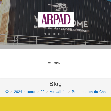
POULIDOR.FR
MENU
Blog
>
2024
>
mars
>
22
>
Actualités
>
Presentation du Chall